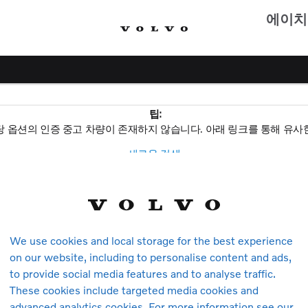
에이치
팁:
당 옵션의 인증 중고 차량이 존재하지 않습니다. 아래 링크를 통해 유사
새로운 검색
볼보
We use cookies and local storage for the best experience
on our website, including to personalise content and ads,
to provide social media features and to analyse traffic.
모델
These cookies include targeted media cookies and
advanced analytics cookies. For more information see our
XC90
S60